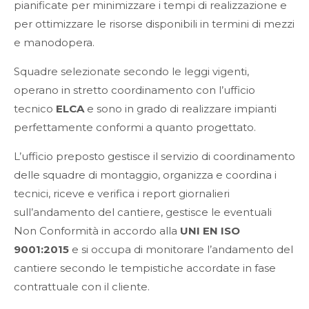
pianificate per minimizzare i tempi di realizzazione e
per ottimizzare le risorse disponibili in termini di mezzi
24h
e manodopera.
/ 365days
Squadre selezionate secondo le leggi vigenti,
operano in stretto coordinamento con l’ufficio
tecnico
ELCA
e sono in grado di realizzare impianti
We offer support for our customers
Mon - Fri 8:00am - 5:00pm
(GMT +1)
perfettamente conformi a quanto progettato.
Get in touch
L’ufficio preposto gestisce il servizio di coordinamento
delle squadre di montaggio, organizza e coordina i
Cybersteel Inc.
tecnici, riceve e verifica i report giornalieri
376-293 City Road, Suite 600
San Francisco, CA 94102
sull’andamento del cantiere, gestisce le eventuali
Non Conformità in accordo alla
UNI EN ISO
9001:2015
e si occupa di monitorare l’andamento del
Have any questions?
cantiere secondo le tempistiche accordate in fase
+44 1234 567 890
contrattuale con il cliente.
Drop us a line