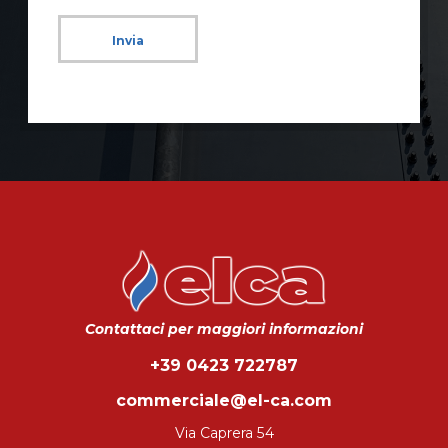
Invia
Contattaci per maggiori informazioni
+39 0423 722787
commerciale@el-ca.com
Via Caprera 54