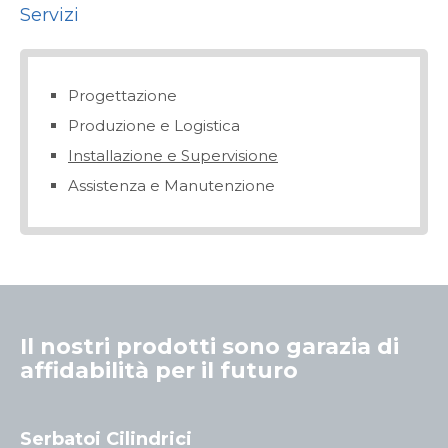
info@yourdomain.com
Servizi
About us
Progettazione
Lorem ipsum dolor sit amet, consectetuer
adipiscing elit.
Produzione e Logistica
Installazione e Supervisione
Aenean commodo ligula eget dolor. Aenean
massa. Cum sociis natoque penatibus et magnis
Assistenza e Manutenzione
dis parturient montes, nascetur ridiculus mus.
Donec quam felis, ultricies nec.
Il nostri prodotti sono garazia di
affidabilità per il futuro
Serbatoi Cilindrici