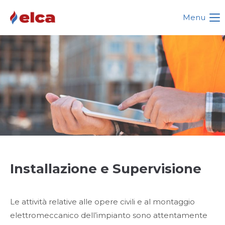
Menu
Login
Nome utente
Password
Login
Installazione e Supervisione
Register
|
Lost your password?
Support
Le attività relative alle opere civili e al montaggio
Lorem ipsum dolor sit amet:
elettromeccanico dell’impianto sono attentamente